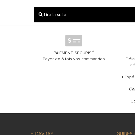
Lire la suite
PAIEMENT SECURISÉ
Payer en 3 fois vos commandes
Déla
dé
+ Expé
Con
Co
E-DAVRAY
GUIDES 