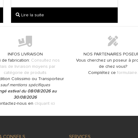
Lire la suite
INFOS LIVRAISON
NOS PARTENAIRES POSEU
i de fabrication:
Consultez nos
Vous cherchez un poseur à pro
lais de livraison moyens par
de chez vous?
catégorie de produits
Complétez ce
formulaire.
dition Colissimo ou Transporteur
sauf mentions spécifiques
gé estival du 08/08/2026 au
30/08/2026
ntactez-nous en
cliquant ici
& CONSEILS
SERVICES