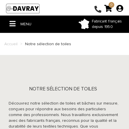
0
Fabricant français
MENU
depuis 1950
ACCUEIL
Accueil
Notre sélection de toiles
PERGOLA & TONNELLE
VOILE D'OMBRAGE
STORE
BÂCHE PVC
NOTRE SÉLECTION DE TOILES
FERMETURE DE TERRASSE
Découvrez notre sélection de toiles et bâches sur mesure,
conçues pour répondre aux besoins des particuliers
COUSSIN ET RIDEAU
comme des professionnels. Nous travaillons exclusivement
avec des fabricants français, reconnus pour la qualité et la
HOUSSE ET SAC SUR-MESURE
durabilité de leurs textiles techniques. Que vous