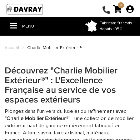
0
Fabricant français
MENU
depuis 1950
ACCUEIL
Accueil
Charlie Mobilier Extérieur ®
PERGOLA & TONNELLE
VOILE D'OMBRAGE
Découvrez "Charlie Mobilier
Extérieur®" : L'Excellence
STORE
Française au service de vos
BÂCHE PVC
espaces extérieurs
FERMETURE DE TERRASSE
Plongez dans l'univers du luxe et du raffinement avec
"Charlie Mobilier Extérieur®"
, une collection de mobilier
COUSSIN ET RIDEAU
extérieur haut de gamme entièrement fabriqué en
HOUSSE ET SAC SUR-MESURE
France. Alliant savoir-faire artisanal, matériaux