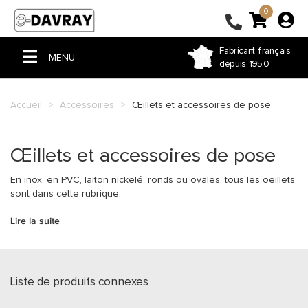
0
Fabricant français
MENU
depuis 1950
ACCUEIL
Accueil
Accessoires
Œillets et accessoires de pose
PERGOLA & TONNELLE
VOILE D'OMBRAGE
Œillets et accessoires de pose
STORE
En inox, en PVC, laiton nickelé, ronds ou ovales, tous les oeillets
sont dans cette rubrique.
BÂCHE PVC
Lire la suite
FERMETURE DE TERRASSE
COUSSIN ET RIDEAU
Liste de produits connexes
HOUSSE ET SAC SUR-MESURE