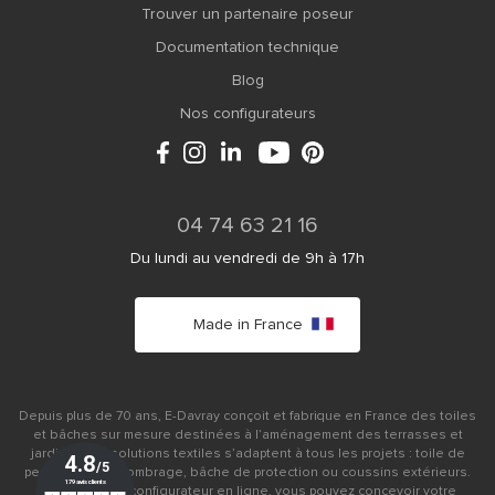
Trouver un partenaire poseur
Documentation technique
Blog
Nos configurateurs
04 74 63 21 16
Du lundi au vendredi de 9h à 17h
Made in France
Depuis plus de 70 ans, E-Davray conçoit et fabrique en France des toiles
et bâches sur mesure destinées à l’aménagement des terrasses et
jardins. Nos solutions textiles s’adaptent à tous les projets : toile de
pergola, voile d’ombrage, bâche de protection ou coussins extérieurs.
Grâce à notre configurateur en ligne, vous pouvez concevoir votre