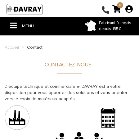
0
Fabricant français
MENU
depuis 1950
ACCUEIL
Accueil
Contact
PERGOLA & TONNELLE
CONTACTEZ-NOUS
VOILE D'OMBRAGE
STORE
L' équipe technique et commerciale E- DAVRAY est à votre
BÂCHE PVC
disposition pour vous apporter des solutions et vous orienter
vers le choix de matériaux adaptés.
FERMETURE DE TERRASSE
COUSSIN ET RIDEAU
HOUSSE ET SAC SUR-MESURE