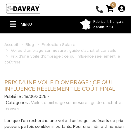
0
Fabricant français
MENU
depuis 1950
ACCUEIL
Accueil
Blog
Protection Solaire
Voiles d'ombrage sur mesure : guide d'achat et conseils
PERGOLA & TONNELLE
Prix d'une voile d'ombrage : ce qui influence réellement le
coût final
VOILE D'OMBRAGE
STORE
PRIX D'UNE VOILE D'OMBRAGE : CE QUI
BÂCHE PVC
INFLUENCE RÉELLEMENT LE COÛT FINAL
Publié le : 18/06/2026 -
FERMETURE DE TERRASSE
Catégories :
Voiles d'ombrage sur mesure : guide d'achat et
conseils
COUSSIN ET RIDEAU
Lorsque l'on recherche une voile d'ombrage, les écarts de prix
HOUSSE ET SAC SUR-MESURE
peuvent parfois sembler importants. Pour une même dimension,