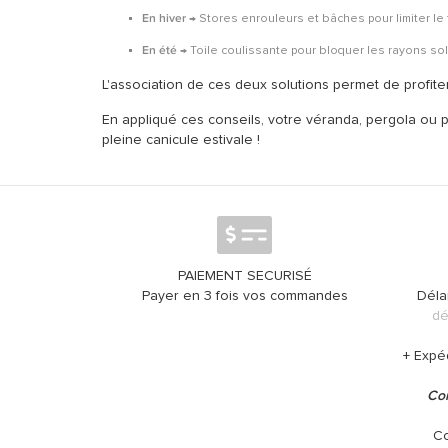
En hiver
→ Stores enrouleurs et bâches pour limiter le f
En été
→
Toile coulissante
pour bloquer les rayons sola
L'association de ces deux solutions permet de profit
En appliqué ces conseils, votre véranda, pergola ou 
pleine canicule estivale !
PAIEMENT SECURISÉ
Payer en 3 fois vos commandes
Déla
dé
+ Expé
Con
Co