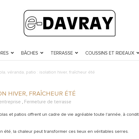
ORES
BÂCHES
TERRASSE
COUSSINS ET RIDEAUX
la, véranda, patio : isolation hiver, fraîcheur été
ION HIVER, FRAÎCHEUR ÉTÉ
'entreprise
,
Fermeture de terrasse
s et patios offrent un cadre de vie agréable toute l'année, à condi
u'en été, la chaleur peut transformer ces lieux en véritables serres.