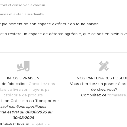
roid et conserver la chaleur.
ires et éviter la surchauffe.
er pleinement de son espace extérieur en toute saison.
patio restera un espace de détente agréable, que ce soit en plein hiv
INFOS LIVRAISON
NOS PARTENAIRES POSEU
i de fabrication:
Consultez nos
Vous cherchez un poseur à pro
lais de livraison moyens par
de chez vous?
catégorie de produits
Complétez ce
formulaire.
dition Colissimo ou Transporteur
sauf mentions spécifiques
gé estival du 08/08/2026 au
30/08/2026
ntactez-nous en
cliquant ici