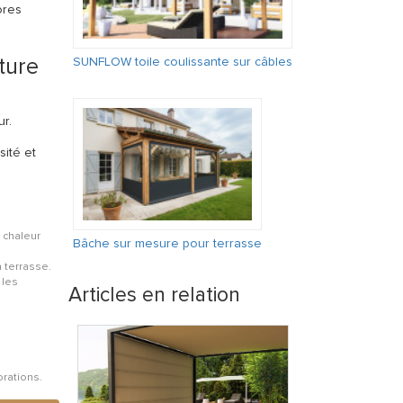
ores
SUNFLOW toile coulissante sur câbles
ture
ur.
sité et
a chaleur
Bâche sur mesure pour terrasse
a terrasse.
 les
Articles en relation
orations.