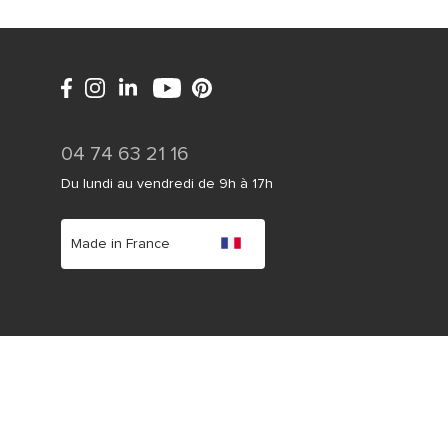
04 74 63 21 16
Du lundi au vendredi de 9h à 17h
Made in France
 jardins. Nos solutions textiles s’adaptent à tous les
z concevoir votre produit sur mesure et commander