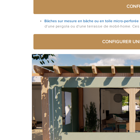
CONF
Bâches sur mesure en bâche ou en toile micro-perforée
d'une pergola ou d'une terrasse de mobil-home. Ces 
CONFIGURER UN