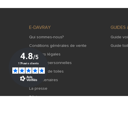
E-DAVRAY
GUIDES 
Qui sommes-nous?
Guide vo
Conditions générales de vente
Guide toi
Mentions légales
Données personnelles
Sélection de toiles
Les partenaires
La presse
Bâche sur mesure
Depuis plus de 70 ans, E-Davray conçoit et fabrique en Fran
projets : toile de pergola, voile d’ombrage, bâche de prote
directement auprès du fabricant.