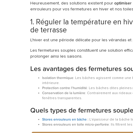
Heureusement, des solutions existent pour
optimiser
enrouleurs pour vos fermetures en hiver et nos toiles
1. Réguler la température en hi
de terrasse
L'hiver est une période délicate pour les vérandas et 
Les fermetures souples constituent une solution effica
prolonger ainsi les saisons.
Les avantages des fermetures soup
Isolation thermique
: Les bâches agissent comme une barr
intérieure.
Protection contre l'humidité
: Les bâches dites pleines 
Conservation de la lumière
: Contrairement aux rideaux 
fenêtres transparentes.
Quels types de fermetures souples
Stores enrouleurs en bâche
:
L'épaisseur de la bâche li
Stores enrouleurs en toile micro-perforée
: Ils filtrent 