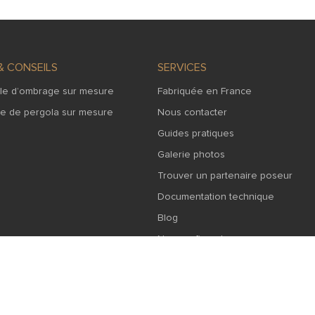
& CONSEILS
SERVICES
ile d’ombrage sur mesure
Fabriquée en France
le de pergola sur mesure
Nous contacter
Guides pratiques
Galerie photos
Trouver un partenaire poseur
Documentation technique
Blog
Nos configurateurs
ce des toiles et bâches sur mesure destinées à l’aménagement des terrasses et
ction ou coussins extérieurs. Grâce à notre configurateur en ligne, vous pouve