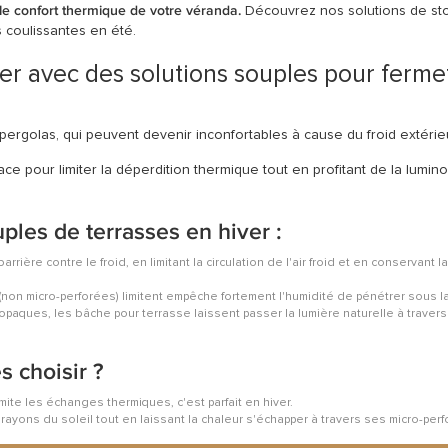
 le confort thermique de votre véranda.
Découvrez nos solutions de st
 coulissantes en été.
ver avec des solutions souples pour ferme
pergolas, qui peuvent devenir inconfortables à cause du froid extérie
ce pour limiter la déperdition thermique tout en profitant de la lumino
les de terrasses en hiver :
ière contre le froid, en limitant la circulation de l'air froid et en conservant l
(non micro-perforées) limitent empêche fortement l'humidité de pénétrer sous l
opaques, les bâche pour terrasse laissent passer la lumière naturelle à travers
 choisir ?
mite les échanges thermiques, c'est parfait en hiver.
les rayons du soleil tout en laissant la chaleur s'échapper à travers ses micro-perf