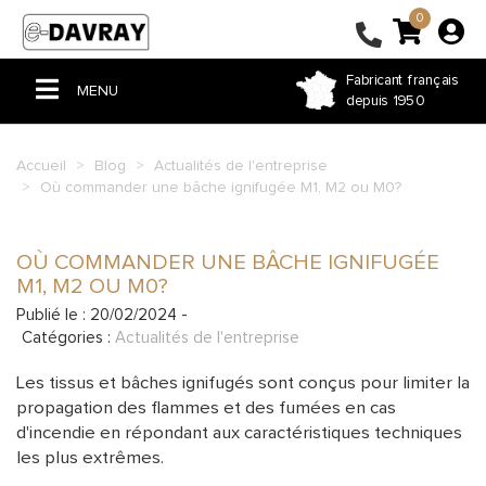
0
Fabricant français
MENU
depuis 1950
ACCUEIL
Accueil
Blog
Actualités de l'entreprise
Où commander une bâche ignifugée M1, M2 ou M0?
PERGOLA & TONNELLE
VOILE D'OMBRAGE
OÙ COMMANDER UNE BÂCHE IGNIFUGÉE
STORE
M1, M2 OU M0?
Publié le : 20/02/2024 -
BÂCHE PVC
Catégories :
Actualités de l'entreprise
FERMETURE DE TERRASSE
Les tissus et bâches ignifugés sont conçus pour limiter la
propagation des flammes et des fumées en cas
COUSSIN ET RIDEAU
d'incendie en répondant aux caractéristiques techniques
HOUSSE ET SAC SUR-MESURE
les plus extrêmes.