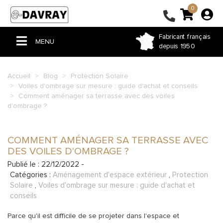
0
Fabricant français
MENU
depuis 1950
ACCUEIL
Accueil
Blog
Protection Solaire
Voiles d'ombrage sur mesure : guide d'achat et conseils
PERGOLA & TONNELLE
Comment aménager sa terrasse avec des voiles
d'ombrage ?
VOILE D'OMBRAGE
STORE
COMMENT AMÉNAGER SA TERRASSE AVEC
BÂCHE PVC
DES VOILES D'OMBRAGE ?
Publié le : 22/12/2022 -
FERMETURE DE TERRASSE
Catégories :
Aménagement d'espace extérieur
,
Protection
Solaire
,
Voiles d'ombrage sur mesure : guide d'achat et
COUSSIN ET RIDEAU
conseils
HOUSSE ET SAC SUR-MESURE
Parce qu'il est difficile de se projeter dans l'espace et