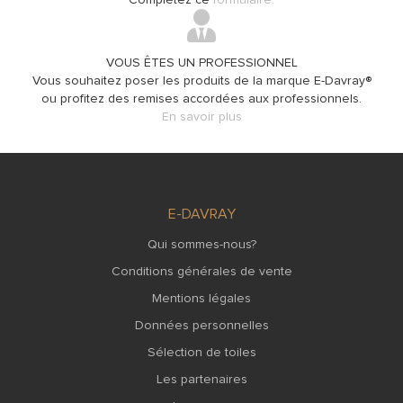
Complétez ce
formulaire.
VOUS ÊTES UN PROFESSIONNEL
Vous souhaitez poser les produits de la marque E-Davray®
ou profitez des remises accordées aux professionnels.
En savoir plus
E-DAVRAY
Qui sommes-nous?
Conditions générales de vente
Mentions légales
Données personnelles
Sélection de toiles
Les partenaires