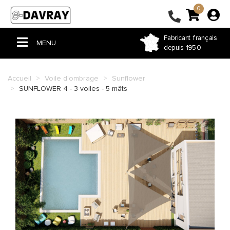
0
Fabricant français
MENU
depuis 1950
ACCUEIL
Accueil
Voile d'ombrage
Sunflower
SUNFLOWER 4 - 3 voiles - 5 mâts
PERGOLA & TONNELLE
VOILE D'OMBRAGE
STORE
BÂCHE PVC
FERMETURE DE TERRASSE
COUSSIN ET RIDEAU
HOUSSE ET SAC SUR-MESURE