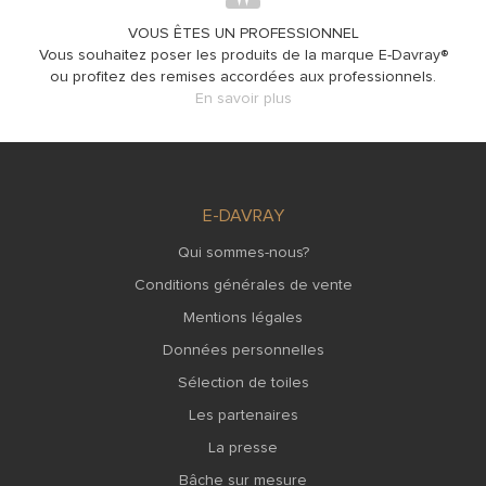
VOUS ÊTES UN PROFESSIONNEL
Vous souhaitez poser les produits de la marque E-Davray®
ou profitez des remises accordées aux professionnels.
En savoir plus
E-DAVRAY
Qui sommes-nous?
Conditions générales de vente
Mentions légales
Données personnelles
Sélection de toiles
Les partenaires
La presse
Bâche sur mesure