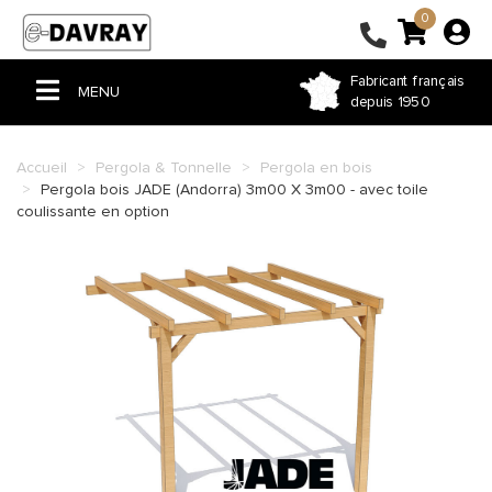
0
Fabricant français
MENU
depuis 1950
ACCUEIL
Accueil
Pergola & Tonnelle
Pergola en bois
Pergola bois JADE (Andorra) 3m00 X 3m00 - avec toile
PERGOLA & TONNELLE
coulissante en option
VOILE D'OMBRAGE
STORE
BÂCHE PVC
FERMETURE DE TERRASSE
COUSSIN ET RIDEAU
HOUSSE ET SAC SUR-MESURE