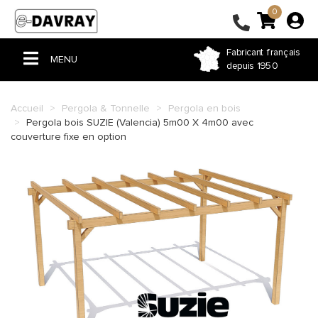
0
Fabricant français
MENU
depuis 1950
ACCUEIL
Accueil
Pergola & Tonnelle
Pergola en bois
Pergola bois SUZIE (Valencia) 5m00 X 4m00 avec
PERGOLA & TONNELLE
couverture fixe en option
VOILE D'OMBRAGE
STORE
BÂCHE PVC
FERMETURE DE TERRASSE
COUSSIN ET RIDEAU
HOUSSE ET SAC SUR-MESURE