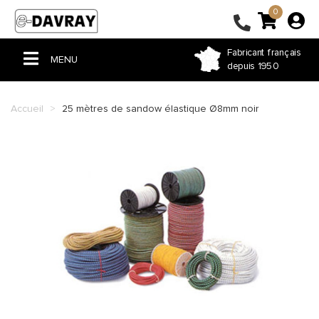
0
Fabricant français
MENU
depuis 1950
ACCUEIL
Accueil
25 mètres de sandow élastique Ø8mm noir
PERGOLA & TONNELLE
VOILE D'OMBRAGE
STORE
BÂCHE PVC
FERMETURE DE TERRASSE
COUSSIN ET RIDEAU
HOUSSE ET SAC SUR-MESURE