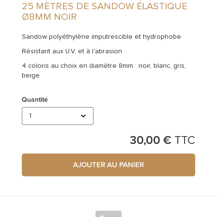
25 MÈTRES DE SANDOW ÉLASTIQUE
ACCESSOIRES
Ø8MM NOIR
Sandow polyéthylène imputrescible et hydrophobe
Résistant aux U.V. et à l'abrasion
4 coloris au choix en diamètre 8mm : noir, blanc, gris,
beige
Quantité
30,00 €
TTC
AJOUTER AU PANIER