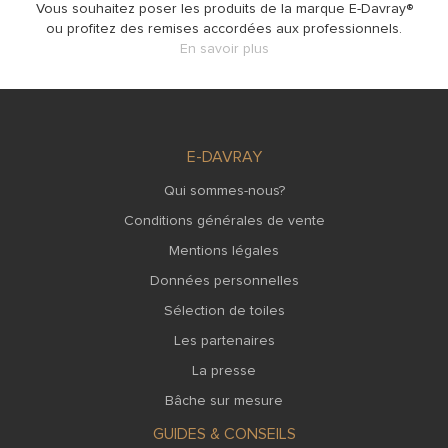
Vous souhaitez poser les produits de la marque E-Davray®
ou profitez des remises accordées aux professionnels.
En savoir plus
E-DAVRAY
Qui sommes-nous?
Conditions générales de vente
Mentions légales
Données personnelles
Sélection de toiles
Les partenaires
La presse
Bâche sur mesure
GUIDES & CONSEILS